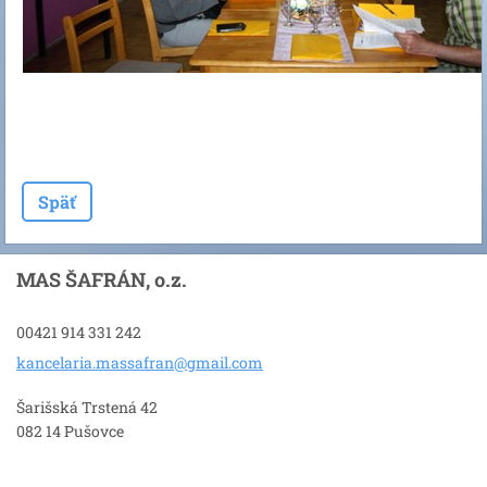
Späť
MAS ŠAFRÁN, o.z.
00421 914 331 242
kancelar
ia.massa
fran@gma
il.com
Šarišská Trstená 42
082 14 Pušovce