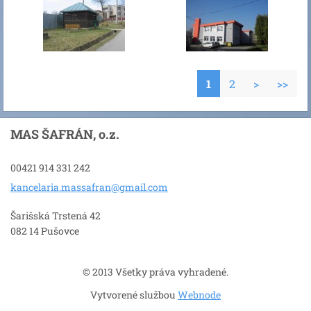
1
2
>
>>
MAS ŠAFRÁN, o.z.
00421 914 331 242
kancelar
ia.massa
fran@gma
il.com
Šarišská Trstená 42
082 14 Pušovce
© 2013 Všetky práva vyhradené.
Vytvorené službou
Webnode