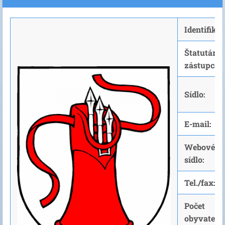
Identifika
Štatutárn
zástupca:
Sídlo:
E-mail:
Webové
sídlo:
Tel./fax:
Počet
obyvateľov