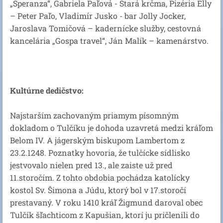
„Speranza“, Gabriela Paľová - Stará krčma, Pizéria Elly
– Peter Paľo, Vladimír Jusko - bar Jolly Jocker,
Jaroslava Tomičová – kadernícke služby, cestovná
kancelária „Gospa travel“, Ján Malík – kamenárstvo.
Kultúrne dedičstvo:
Najstarším zachovaným priamym písomným
dokladom o Tulčíku je dohoda uzavretá medzi kráľom
Belom IV. A jágerským biskupom Lambertom z
23.2.1248. Poznatky hovoria, že tulčícke sídlisko
jestvovalo nielen pred 13., ale zaiste už pred
11.storočím. Z tohto obdobia pochádza katolícky
kostol Sv. Šimona a Júdu, ktorý bol v 17.storočí
prestavaný. V roku 1410 kráľ Žigmund daroval obec
Tulčík šľachticom z Kapušian, ktorí ju pričlenili do