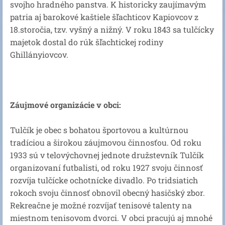
svojho hradného panstva. K historicky zaujímavým
patria aj barokové kaštiele šľachticov Kapiovcov z
18.storočia, tzv. vyšný a nižný. V roku 1843 sa tulčícky
majetok dostal do rúk šľachtickej rodiny
Ghillányiovcov.
Záujmové organizácie v obci:
Tulčík je obec s bohatou športovou a kultúrnou
tradíciou a širokou záujmovou činnosťou. Od roku
1933 sú v telovýchovnej jednote družstevník Tulčík
organizovaní futbalisti, od roku 1927 svoju činnosť
rozvíja tulčícke ochotnícke divadlo. Po tridsiatich
rokoch svoju činnosť obnovil obecný hasičský zbor.
Rekreačne je možné rozvíjať tenisové talenty na
miestnom tenisovom dvorci. V obci pracujú aj mnohé