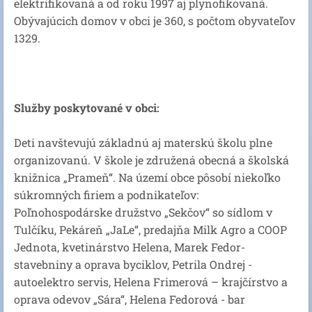
elektrifikovaná a od roku 1997 aj plynofikovaná.
Obývajúcich domov v obci je 360, s počtom obyvateľov
1329.
Služby poskytované v obci:
Deti navštevujú základnú aj materskú školu plne
organizovanú. V škole je združená obecná a školská
knižnica „Prameň“. Na území obce pôsobí niekoľko
súkromných firiem a podnikateľov:
Poľnohospodárske družstvo „Sekčov“ so sídlom v
Tulčíku, Pekáreň „JaLe“, predajňa Milk Agro a COOP
Jednota, kvetinárstvo Helena, Marek Fedor-
stavebniny a oprava byciklov, Petrila Ondrej -
autoelektro servis, Helena Frimerová – krajčírstvo a
oprava odevov „Sára“, Helena Fedorová - bar