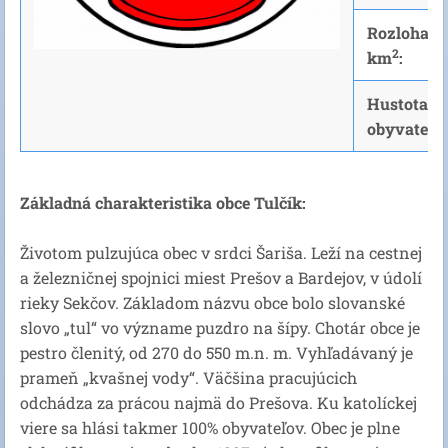
Rozloha v
2
km
:
Hustota
obyvateľst
Základná charakteristika obce Tulčík:
Životom pulzujúca obec v srdci Šariša. Leží na cestnej
a železničnej spojnici miest Prešov a Bardejov, v údolí
rieky Sekčov. Základom názvu obce bolo slovanské
slovo „tul“ vo význame puzdro na šípy. Chotár obce je
pestro členitý, od 270 do 550 m.n. m. Vyhľadávaný je
prameň „kvašnej vody“. Väčšina pracujúcich
odchádza za prácou najmä do Prešova. Ku katolíckej
viere sa hlási takmer 100% obyvateľov. Obec je plne