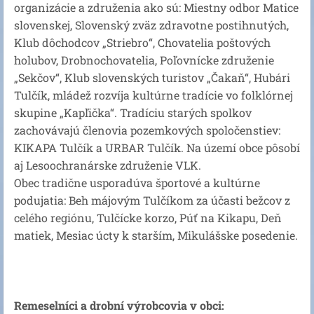
organizácie a združenia ako sú: Miestny odbor Matice
slovenskej, Slovenský zväz zdravotne postihnutých,
Klub dôchodcov „Striebro“, Chovatelia poštových
holubov, Drobnochovatelia, Poľovnícke združenie
„Sekčov“, Klub slovenských turistov „Čakaň“, Hubári
Tulčík, mládež rozvíja kultúrne tradície vo folklórnej
skupine „Kapľička“. Tradíciu starých spolkov
zachovávajú členovia pozemkových spoločenstiev:
KIKAPA Tulčík a URBAR Tulčík. Na území obce pôsobí
aj Lesoochranárske združenie VLK.
Obec tradične usporadúva športové a kultúrne
podujatia: Beh májovým Tulčíkom za účasti bežcov z
celého regiónu, Tulčícke korzo, Púť na Kikapu, Deň
matiek, Mesiac úcty k starším, Mikulášske posedenie.
Remeselníci a drobní výrobcovia v obci: