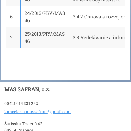
24/2013/PRV/MAS
6
3.4.2 Obnova a rozvoj obcí
46
25/2013/PRV/MAS
7
3.3 Vzdelávanie a inform
46
MAS ŠAFRÁN, o.z.
00421 914 331 242
kancelar
ia.massa
fran@gma
il.com
Šarišská Trstená 42
082 14 Pušovce