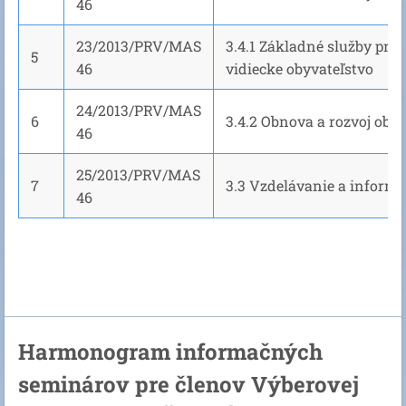
46
23/2013/PRV/MAS
3.4.1 Základné služby pre
5
46
vidiecke obyvateľstvo
24/2013/PRV/MAS
6
3.4.2 Obnova a rozvoj obcí
46
25/2013/PRV/MAS
7
3.3 Vzdelávanie a inform
46
Harmonogram informačných
seminárov pre členov Výberovej