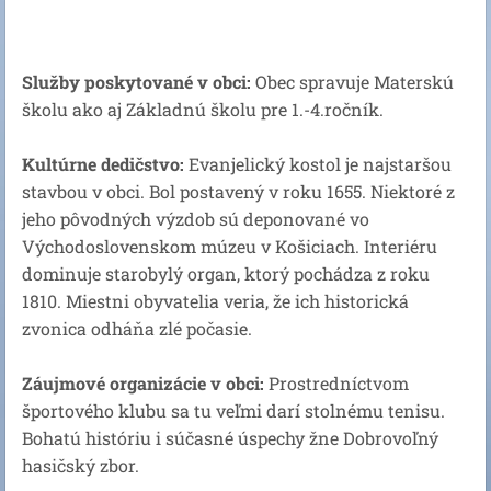
Služby poskytované v obci:
Obec spravuje Materskú
školu ako aj Základnú školu pre 1.-4.ročník.
Kultúrne dedičstvo:
Evanjelický kostol je najstaršou
stavbou v obci. Bol postavený v roku 1655. Niektoré z
jeho pôvodných výzdob sú deponované vo
Východoslovenskom múzeu v Košiciach. Interiéru
dominuje starobylý organ, ktorý pochádza z roku
1810. Miestni obyvatelia veria, že ich historická
zvonica odháňa zlé počasie.
Záujmové organizácie v obci:
Prostredníctvom
športového klubu sa tu veľmi darí stolnému tenisu.
Bohatú históriu i súčasné úspechy žne Dobrovoľný
hasičský zbor.