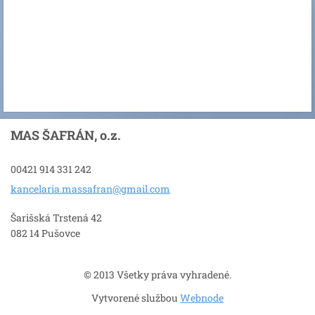
MAS ŠAFRÁN, o.z.
00421 914 331 242
kancelar
ia.massa
fran@gma
il.com
Šarišská Trstená 42
082 14 Pušovce
© 2013 Všetky práva vyhradené.
Vytvorené službou
Webnode