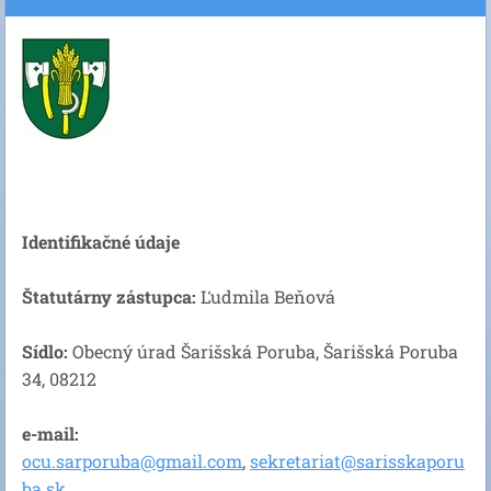
Identifikačné údaje
Štatutárny zástupca:
Ľudmila Beňová
Sídlo:
Obecný úrad Šarišská Poruba, Šarišská Poruba
34, 08212
e-mail:
ocu.sarporuba@gmail.com
,
sekretariat@sarisskaporu
ba.sk