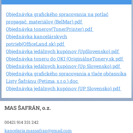
Objednávka grafického spracovania na potlač
propagač. materiálov (BelMar).pdf
Objednávka tonerov(TonerPrinter).pdf
Objednávka kancelárskych
potrieb(OfficeLand.sk).pdf
Objednávka jedálnych kupónov (UpSlovensko).pdf
Objednávka toneru do OKI (OriginálneTonery.sk.pdf
Objednávka jedálnych kupónov (Up Slovensko).pdf
Objednávka grafického spracovania a tlače občasníka
Listy Šafránu (Petima, s.r.o.).doc
Objednávka jedálnych kupónov (UP Slovensko).pdf
MAS ŠAFRÁN, o.z.
00421 914 331 242
kancelar
ia.massa
fran@gma
il.com