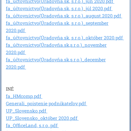
fa_účtovníctvo(Úradovňa.sk, s.r.o.)_jún 2020.pdf
fa_účtovníctvo(Úradovňa.sk, s.r.o.)
_
júl 2020
.pdf
fa_účtovníctvo(Úradovňa.sk, s.r.o.)_august.2020.pdf
fa_účtovníctvo(Úradovňa.sk, s.r.o.)_september
2020.pdf
fa_účtovníctvo(Úradovňa.sk, s.r.o.)_október 2020.pdf
fa_účtovníctvo(Úradovňa.sk,s.r.o.)_november
2020.pdf
fa_účtovníctvo(Úradovňa.sk,s.r.o.)_december
2020.pdf
INÉ
fa_HMcomp.pdf
Generali_poistenie podnikateľov.pdf
UP_Slovensko.pdf
UP_Slovensko_október 2020.pdf
fa_OfficeLand, s.r.o..pdf