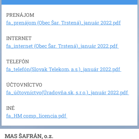
PRENÁJOM
fa_prenájom (Obec Šar. Trstená)_január 2022.pdf
INTERNET
fa_internet (Obec Šar. Trstená)_január 2022.pdf
TELEFÓN
fa_telefón(Slovak Telekom, a.s.)_január 2022.pdf
ÚČTOVNÍCTVO
fa_účtovníctvo(Úradovňa.sk, s.r.o.)_január 2022.pdf
INÉ
fa_HM comp_licencia.pdf
MAS ŠAFRÁN, o.z.