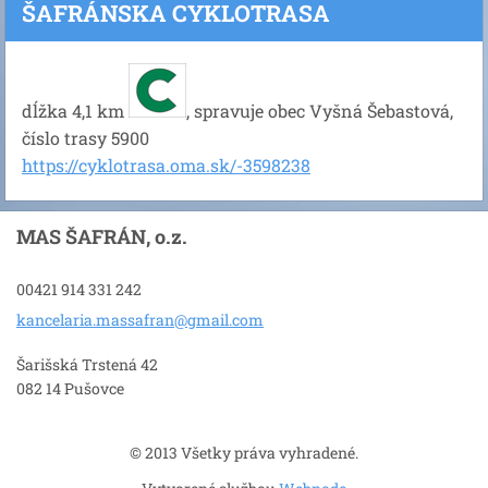
ŠAFRÁNSKA CYKLOTRASA
dĺžka 4,1 km
, spravuje obec Vyšná Šebastová,
číslo trasy 5900
https://cyklotrasa.oma.sk/-3598238
MAS ŠAFRÁN, o.z.
00421 914 331 242
kancelar
ia.massa
fran@gma
il.com
Šarišská Trstená 42
082 14 Pušovce
© 2013 Všetky práva vyhradené.