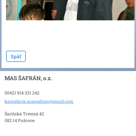
Späť
MAS ŠAFRÁN, o.z.
00421 914 331 242
kancelar
ia.massa
fran@gma
il.com
Šarišská Trstená 42
082 14 Pušovce