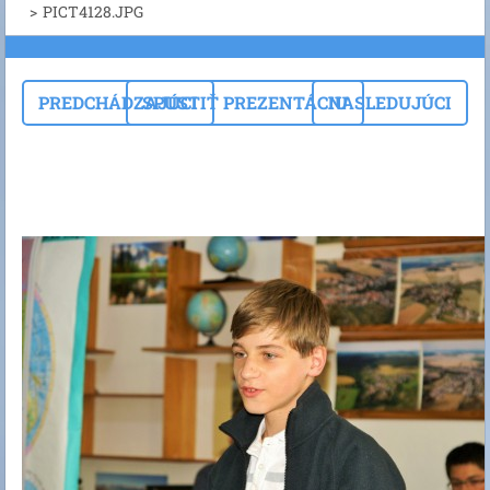
>
PICT4128.JPG
PREDCHÁDZAJÚCI
SPUSTIŤ PREZENTÁCIU
NASLEDUJÚCI