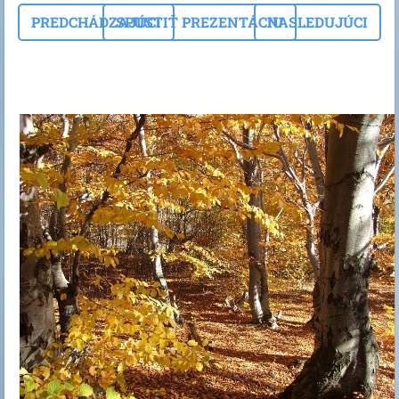
PREDCHÁDZAJÚCI
SPUSTIŤ PREZENTÁCIU
NASLEDUJÚCI