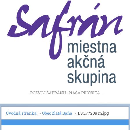
...ROZVOJ ŠAFRÁNU - NAŠA PRIORITA...
Úvodná stránka
>
Obec Zlatá Baňa
>
DSCF7209 m.jpg