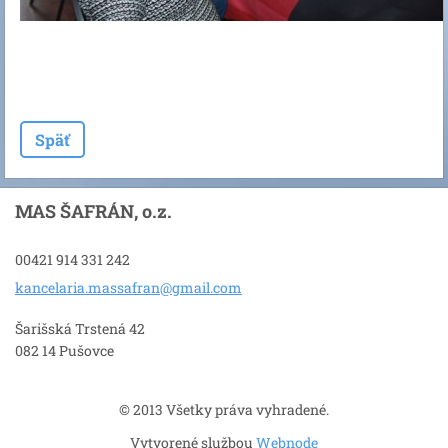
Späť
MAS ŠAFRÁN, o.z.
00421 914 331 242
kancelar
ia.massa
fran@gma
il.com
Šarišská Trstená 42
082 14 Pušovce
© 2013 Všetky práva vyhradené.
Vytvorené službou
Webnode