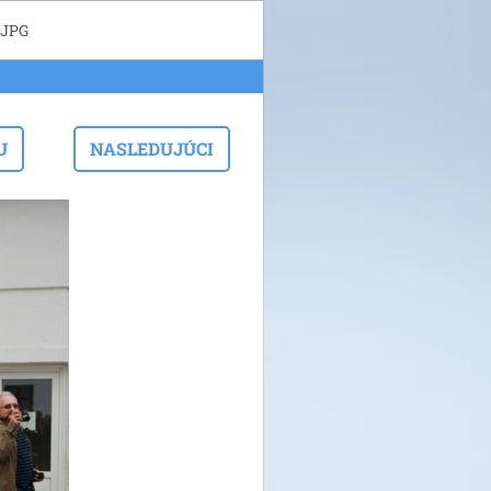
.JPG
U
NASLEDUJÚCI