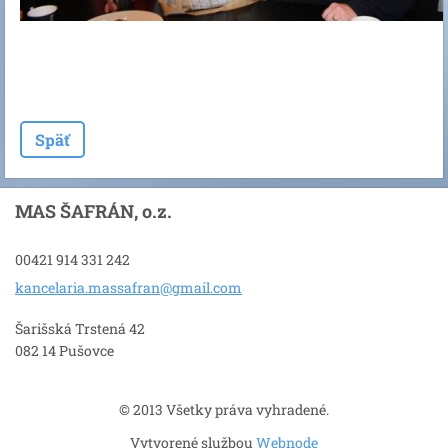
Späť
MAS ŠAFRÁN, o.z.
00421 914 331 242
kancelar
ia.massa
fran@gma
il.com
Šarišská Trstená 42
082 14 Pušovce
© 2013 Všetky práva vyhradené.
Vytvorené službou
Webnode