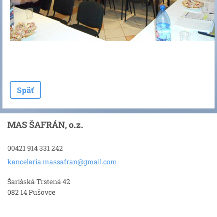
Späť
MAS ŠAFRÁN, o.z.
00421 914 331 242
kancelar
ia.massa
fran@gma
il.com
Šarišská Trstená 42
082 14 Pušovce