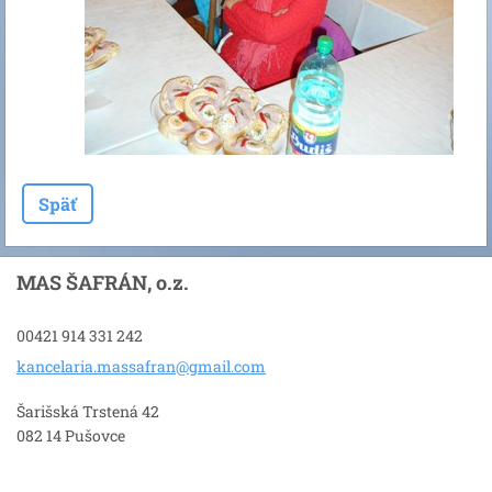
Späť
MAS ŠAFRÁN, o.z.
00421 914 331 242
kancelar
ia.massa
fran@gma
il.com
Šarišská Trstená 42
082 14 Pušovce