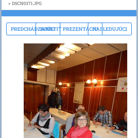
>
DSCN0371.JPG
PREDCHÁDZAJÚCI
SPUSTIŤ PREZENTÁCIU
NASLEDUJÚCI