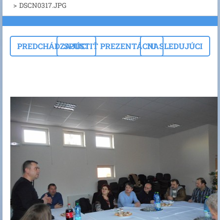
>
DSCN0317.JPG
PREDCHÁDZAJÚCI
SPUSTIŤ PREZENTÁCIU
NASLEDUJÚCI