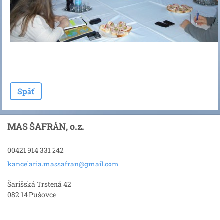
Späť
MAS ŠAFRÁN, o.z.
00421 914 331 242
kancelar
ia.massa
fran@gma
il.com
Šarišská Trstená 42
082 14 Pušovce