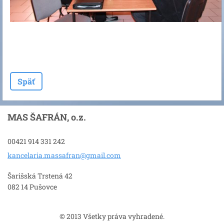
Späť
MAS ŠAFRÁN, o.z.
00421 914 331 242
kancelar
ia.massa
fran@gma
il.com
Šarišská Trstená 42
082 14 Pušovce
© 2013 Všetky práva vyhradené.