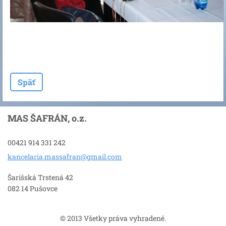
Späť
MAS ŠAFRÁN, o.z.
00421 914 331 242
kancelar
ia.massa
fran@gma
il.com
Šarišská Trstená 42
082 14 Pušovce
© 2013 Všetky práva vyhradené.