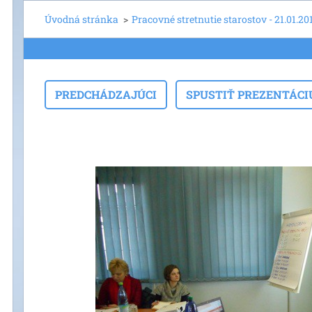
Úvodná stránka
>
Pracovné stretnutie starostov - 21.01.20
PREDCHÁDZAJÚCI
SPUSTIŤ PREZENTÁCI