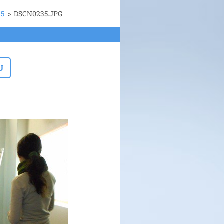
15
>
DSCN0235.JPG
U