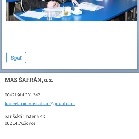
Späť
MAS ŠAFRÁN, o.z.
00421 914 331 242
kancelar
ia.massa
fran@gma
il.com
Šarišská Trstená 42
082 14 Pušovce