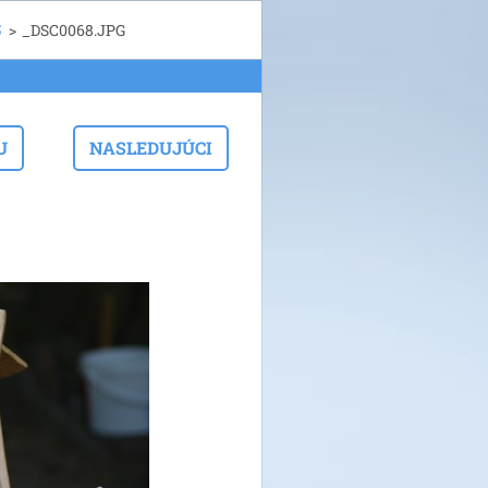
5
>
_DSC0068.JPG
U
NASLEDUJÚCI