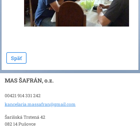
Späť
MAS ŠAFRÁN, o.z.
00421 914 331 242
kancelar
ia.massa
fran@gma
il.com
Šarišská Trstená 42
082 14 Pušovce