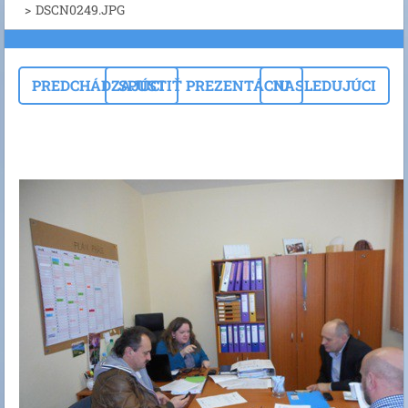
>
DSCN0249.JPG
PREDCHÁDZAJÚCI
SPUSTIŤ PREZENTÁCIU
NASLEDUJÚCI