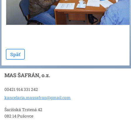
Späť
MAS ŠAFRÁN, o.z.
00421 914 331 242
kancelar
ia.massa
fran@gma
il.com
Šarišská Trstená 42
082 14 Pušovce