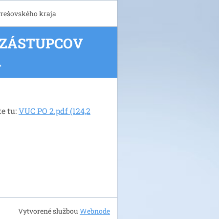
Prešovského kraja
 ZÁSTUPCOV
A
te tu:
VUC PO 2.pdf (124,2
Vytvorené službou
Webnode