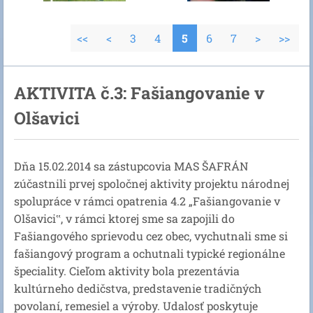
<<
<
3
4
5
6
7
>
>>
AKTIVITA č.3: Fašiangovanie v
Olšavici
Dňa 15.02.2014 sa zástupcovia MAS ŠAFRÁN
zúčastnili prvej spoločnej aktivity projektu národnej
spolupráce v rámci opatrenia 4.2 „Fašiangovanie v
Olšavici‟, v rámci ktorej sme sa zapojili do
Fašiangového sprievodu cez obec, vychutnali sme si
fašiangový program a ochutnali typické regionálne
špeciality. Cieľom aktivity bola prezentávia
kultúrneho dedičstva, predstavenie tradičných
povolaní, remesiel a výroby. Udalosť poskytuje