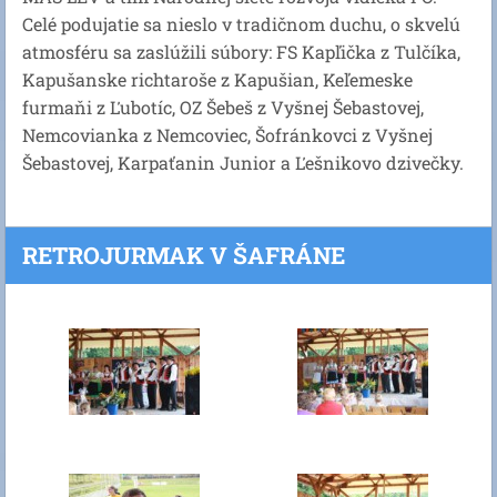
Celé podujatie sa nieslo v tradičnom duchu, o skvelú
atmosféru sa zaslúžili súbory: FS Kapľička z Tulčíka,
Kapušanske richtaroše z Kapušian, Keľemeske
furmaňi z Ľubotíc, OZ Šebeš z Vyšnej Šebastovej,
Nemcovianka z Nemcoviec, Šofránkovci z Vyšnej
Šebastovej, Karpaťanin Junior a Ľešnikovo dzivečky.
RETROJURMAK V ŠAFRÁNE