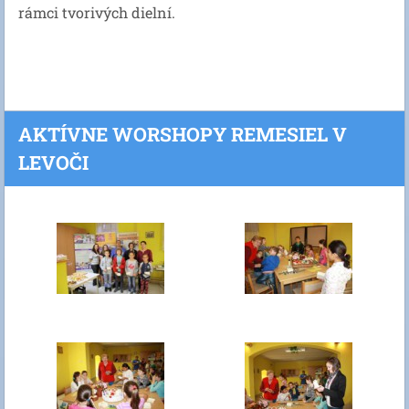
rámci tvorivých dielní.
AKTÍVNE WORSHOPY REMESIEL V
LEVOČI