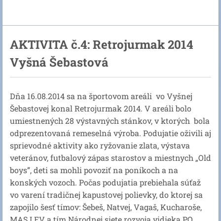
AKTIVITA č.4: Retrojurmak 2014
Vyšná Šebastová
Dňa 16.08.2014 sa na športovom areáli vo Vyšnej
Šebastovej konal Retrojurmak 2014. V areáli bolo
umiestnených 28 výstavných stánkov, v ktorých bola
odprezentovaná remeselná výroba. Podujatie oživili aj
sprievodné aktivity ako ryžovanie zlata, výstava
veteránov, futbalový zápas starostov a miestnych „Old
boys”, deti sa mohli povoziť na poníkoch a na
konských vozoch. Počas podujatia prebiehala súťaž
vo varení tradičnej kapustovej polievky, do ktorej sa
zapojilo šesť tímov: Šebeš, Natvej, Vagaš, Kucharoše,
MAS LEV a tím Národnej siete rozvoja vidieka PO.