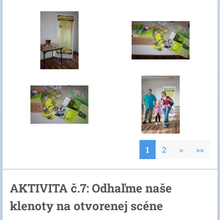
1
2
>
>>
AKTIVITA č.7: Odhaľme naše
klenoty na otvorenej scéne