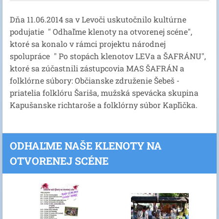
Dňa 11.06.2014 sa v Levoči uskutočnilo kultúrne
podujatie " Odhaľme klenoty na otvorenej scéne",
ktoré sa konalo v rámci projektu národnej
spolupráce " Po stopách klenotov LEVa a ŠAFRÁNU",
ktoré sa zúčastnili zástupcovia MAS ŠAFRÁN a
folklórne súbory: Občianske združenie Šebeš -
priatelia folklóru Šariša, mužská spevácka skupina
Kapušanske richtaroše a folklórny súbor Kapľička.
ODHAĽME NAŠE KLENOTY NA
OTVORENEJ SCÉNE