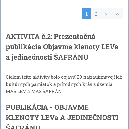
1
2
>
>>
AKTIVITA č.2: Prezentačná
publikácia Objavme klenoty LEVa
a jedinečnosti ŠAFRÁNU
Cieľom tejto aktivity bolo objaviť 20 najzaujímavejších
kultúrnych pamiatok a prírodných krás z územia
MAS LEV a MAS ŠAFRÁN.
PUBLIKÁCIA - OBJAVME
KLENOTY LEVa A JEDINEČNOSTI
ŠAFRÁNU