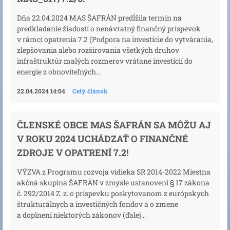
Dňa 22.04.2024 MAS ŠAFRÁN predĺžila termín na
predkladanie žiadostí o nenávratný finančný príspevok
v rámci opatrenia 7.2 (Podpora na investície do vytvárania,
zlepšovania alebo rozširovania všetkých druhov
infraštruktúr malých rozmerov vrátane investícií do
energie z obnoviteľných...
22.04.2024 14:04
Celý článok
ČLENSKÉ OBCE MAS ŠAFRÁN SA MÔŽU AJ
V ROKU 2024 UCHÁDZAŤ O FINANČNÉ
ZDROJE V OPATRENÍ 7.2!
VÝZVA z Programu rozvoja vidieka SR 2014-2022 Miestna
akčná skupina ŠAFRÁN v zmysle ustanovení § 17 zákona
č. 292/2014 Z. z. o príspevku poskytovanom z európskych
štrukturálnych a investičných fondov a o zmene
a doplnení niektorých zákonov (ďalej...