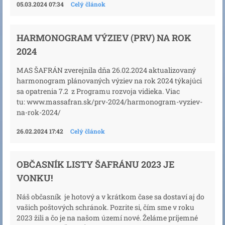
05.03.2024 07:34
Celý článok
HARMONOGRAM VÝZIEV (PRV) NA ROK
2024
MAS ŠAFRÁN zverejnila dňa 26.02.2024 aktualizovaný
harmonogram plánovaných výziev na rok 2024 týkajúci
sa opatrenia 7.2 z Programu rozvoja vidieka. Viac
tu: www.massafran.sk/prv-2024/harmonogram-vyziev-
na-rok-2024/
26.02.2024 17:42
Celý článok
OBČASNÍK LISTY ŠAFRÁNU 2023 JE
VONKU!
Náš občasník je hotový a v krátkom čase sa dostaví aj do
vašich poštových schránok. Pozrite si, čím sme v roku
2023 žili a čo je na našom území nové. Želáme príjemné