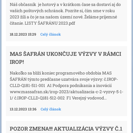
Náš občasník je hotový a v krátkom čase sa dostaví aj do
vašich poštových schránok. Pozrite si, čím sme v roku
2023 žili a čo je na našom území nové. Želáme príjemné
čítanie. LISTY ŠAFRÁNU 2023.pdf
18.12.2023 15:29
Celý článok
MAS ŠAFRÁN UKONČUJE VÝZVY V RÁMCI
IROP!
Nakoľko sa blíži koniec programového obdobia MAS
ŠAFRÁN týmto predčasne uzatvára svoje výzvy: č.IROP-
CLLD-Q181-511-001 A1 Podpora podnikania a inovácií
www.massafran.sk/irop-2023/aktualizacia-c-2-vyzvy-5-1-
1/ č.IROP-CLLD-Q181-512-002 F1 Verejný vodovod...
13.12.2023 13:36
Celý článok
POZOR ZMENA!!! AKTUALIZÁCIA VÝZVY Č.1