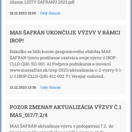
čítanie. LISTY ŠAFRÁNU 2023.pdf
18.12.2023 15:29
Celý článok
MAS ŠAFRÁN UKONČUJE VÝZVY V RÁMCI
IROP!
Nakoľko sa blíži koniec programového obdobia MAS
ŠAFRÁN týmto predčasne uzatvára svoje výzvy: č.IROP-
CLLD-Q181-511-001 A1 Podpora podnikania a inovácií
www.massafran.sk/irop-2023/aktualizacia-c-2-vyzvy-5-1-
1/ č.IROP-CLLD-Q181-512-002 F1 Verejný vodovod...
13.12.2023 13:36
Celý článok
POZOR ZMENA!!! AKTUALIZÁCIA VÝZVY Č.1
MAS_017/7.2/4
MAS ŠAFRÁN aktualizuje výzvu v podopatrení 7.2, do