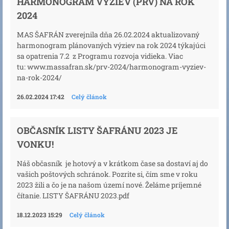
HARMONOGRAM VÝZIEV (PRV) NA ROK
2024
MAS ŠAFRÁN zverejnila dňa 26.02.2024 aktualizovaný
harmonogram plánovaných výziev na rok 2024 týkajúci
sa opatrenia 7.2 z Programu rozvoja vidieka. Viac
tu: www.massafran.sk/prv-2024/harmonogram-vyziev-
na-rok-2024/
26.02.2024 17:42
Celý článok
OBČASNÍK LISTY ŠAFRÁNU 2023 JE
VONKU!
Náš občasník je hotový a v krátkom čase sa dostaví aj do
vašich poštových schránok. Pozrite si, čím sme v roku
2023 žili a čo je na našom území nové. Želáme príjemné
čítanie. LISTY ŠAFRÁNU 2023.pdf
18.12.2023 15:29
Celý článok