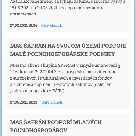
Aktualizované zmeny sa týkajú dátumu uzavretia výzvy z
18.08.2021 na 20.08.2021 a v doplnení zoznamu
oprávnených...
27.05.2021 19:54
Celý článok
MAS ŠAFRÁN NA SVOJOM ÚZEMÍ PODPORÍ
MALÉ POĽNOHOSPODÁRSKE PODNIKY
Miestna akčná skupina ŠAFRÁN v zmysle ustanovení §
17 zákona č. 292/2014 Z. z. o príspevku poskytovanom
z európskych štrukturálnych a investičných fondov
a o zmene a doplnení niektorých zákonov (ďalej len
„zákon o príspevku z EŠIF“)...
27.05.2021 19:32
Celý článok
MAS ŠAFRÁN PODPORÍ MLADÝCH
POĽNOHOSPODÁROV