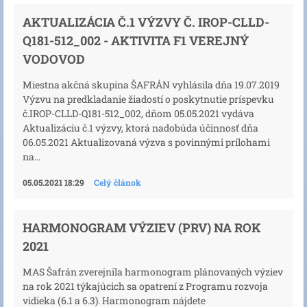
AKTUALIZÁCIA Č.1 VÝZVY Č. IROP-CLLD-
Q181-512_002 - AKTIVITA F1 VEREJNÝ
VODOVOD
Miestna akčná skupina ŠAFRÁN vyhlásila dňa 19.07.2019
Výzvu na predkladanie žiadostí o poskytnutie príspevku
č.IROP-CLLD-Q181-512_002, dňom 05.05.2021 vydáva
Aktualizáciu č.1 výzvy, ktorá nadobúda účinnosť dňa
06.05.2021 Aktualizovaná výzva s povinnými prílohami
na...
05.05.2021 18:29
Celý článok
HARMONOGRAM VÝZIEV (PRV) NA ROK
2021
MAS Šafrán zverejnila harmonogram plánovaných výziev
na rok 2021 týkajúcich sa opatrení z Programu rozvoja
vidieka (6.1 a 6.3). Harmonogram nájdete