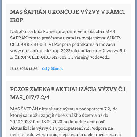
MAS ŠAFRÁN UKONČUJE VÝZVY V RÁMCI
IROP!
Nakoľko sa blíži koniec programového obdobia MAS
ŠAFRÁN týmto predčasne uzatvára svoje výzvy: č.IROP-
CLLD-Q181-511-001 A1 Podpora podnikania a inovácií
www.massafran.sk/irop-2023/aktualizacia-c-2-vyzvy-5-1-
1/ č.IROP-CLLD-Q181-512-002 F1 Verejný vodovod...
13.12.2023 13:36
Celý článok
POZOR ZMENA!!! AKTUALIZÁCIA VÝZVY Č.1
MAS_017/7.2/4
MAS ŠAFRÁN aktualizuje výzvu v podopatrení 7.2, do
ktorej sa môžu zapojiť obce z nášho územia až do
20.10.2023! Dňa 18.09.2023 nadobudne účinnosť
Aktualizácia výzvy č.1 v podopatrení 7.2 Podpora na
investície do vytvárania, zlepšovania alebo rozširovania