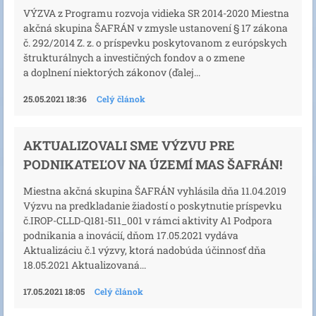
VÝZVA z Programu rozvoja vidieka SR 2014-2020 Miestna
akčná skupina ŠAFRÁN v zmysle ustanovení § 17 zákona
č. 292/2014 Z. z. o príspevku poskytovanom z európskych
štrukturálnych a investičných fondov a o zmene
a doplnení niektorých zákonov (ďalej...
25.05.2021 18:36
Celý článok
AKTUALIZOVALI SME VÝZVU PRE
PODNIKATEĽOV NA ÚZEMÍ MAS ŠAFRÁN!
Miestna akčná skupina ŠAFRÁN vyhlásila dňa 11.04.2019
Výzvu na predkladanie žiadostí o poskytnutie príspevku
č.IROP-CLLD-Q181-511_001 v rámci aktivity A1 Podpora
podnikania a inovácií, dňom 17.05.2021 vydáva
Aktualizáciu č.1 výzvy, ktorá nadobúda účinnosť dňa
18.05.2021 Aktualizovaná...
17.05.2021 18:05
Celý článok