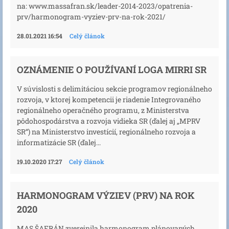
na: www.massafran.sk/leader-2014-2023/opatrenia-
prv/harmonogram-vyziev-prv-na-rok-2021/
28.01.2021 16:54
Celý článok
OZNÁMENIE O POUŽÍVANÍ LOGA MIRRI SR
V súvislosti s delimitáciou sekcie programov regionálneho
rozvoja, v ktorej kompetencii je riadenie Integrovaného
regionálneho operačného programu, z Ministerstva
pôdohospodárstva a rozvoja vidieka SR (ďalej aj „MPRV
SR“) na Ministerstvo investícií, regionálneho rozvoja a
informatizácie SR (ďalej...
19.10.2020 17:27
Celý článok
HARMONOGRAM VÝZIEV (PRV) NA ROK
2020
MAS ŠAFRÁN zverejnila harmonogram plánovaných