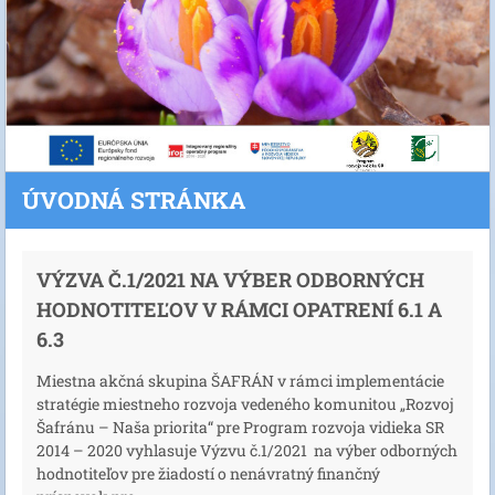
ÚVODNÁ STRÁNKA
VÝZVA Č.1/2021 NA VÝBER ODBORNÝCH
HODNOTITEĽOV V RÁMCI OPATRENÍ 6.1 A
6.3
Miestna akčná skupina ŠAFRÁN v rámci implementácie
stratégie miestneho rozvoja vedeného komunitou „Rozvoj
Šafránu – Naša priorita“ pre Program rozvoja vidieka SR
2014 – 2020 vyhlasuje Výzvu č.1/2021 na výber odborných
hodnotiteľov pre žiadostí o nenávratný finančný