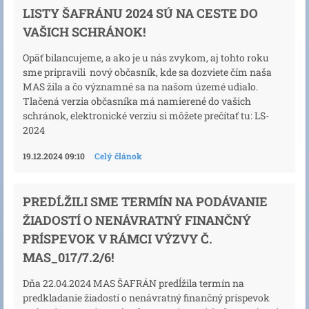
LISTY ŠAFRÁNU 2024 SÚ NA CESTE DO
VAŠICH SCHRÁNOK!
Opäť bilancujeme, a ako je u nás zvykom, aj tohto roku
sme pripravili nový občasník, kde sa dozviete čím naša
MAS žila a čo významné sa na našom územé udialo.
Tlačená verzia občasníka má namierené do vašich
schránok, elektronické verziu si môžete prečítať tu: LS-
2024
19.12.2024 09:10
Celý článok
PREDĹŽILI SME TERMÍN NA PODÁVANIE
ŽIADOSTÍ O NENÁVRATNÝ FINANČNÝ
PRÍSPEVOK V RÁMCI VÝZVY Č.
MAS_017/7.2/6!
Dňa 22.04.2024 MAS ŠAFRÁN predĺžila termín na
predkladanie žiadostí o nenávratný finančný príspevok