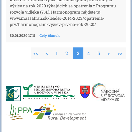
výziev na rok 2020 týkajúcich sa opatrenia z Programu
rozvoja vidieka (7.4.). Harmonogram nájdete tu:
www.massafran.sk/leader-2014-2023/opatrenia-
prv/harmonogram-vyziev-prv-na-rok-2020/
30.01.2020 17:11
Celý článok
<<
<
1
2
3
4
5
>
>>