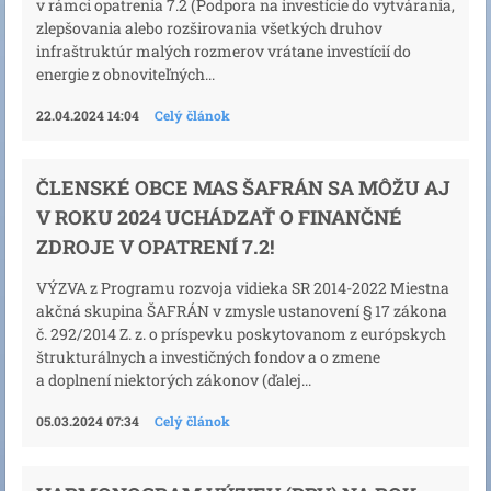
v rámci opatrenia 7.2 (Podpora na investície do vytvárania,
zlepšovania alebo rozširovania všetkých druhov
infraštruktúr malých rozmerov vrátane investícií do
energie z obnoviteľných...
22.04.2024 14:04
Celý článok
ČLENSKÉ OBCE MAS ŠAFRÁN SA MÔŽU AJ
V ROKU 2024 UCHÁDZAŤ O FINANČNÉ
ZDROJE V OPATRENÍ 7.2!
VÝZVA z Programu rozvoja vidieka SR 2014-2022 Miestna
akčná skupina ŠAFRÁN v zmysle ustanovení § 17 zákona
č. 292/2014 Z. z. o príspevku poskytovanom z európskych
štrukturálnych a investičných fondov a o zmene
a doplnení niektorých zákonov (ďalej...
05.03.2024 07:34
Celý článok