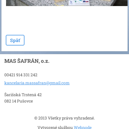
Späť
MAS ŠAFRÁN, o.z.
00421 914 331 242
kancelar
ia.massa
fran@gma
il.com
Šarišská Trstená 42
082 14 Pušovce
© 2013 Všetky práva vyhradené.
Vytvorené službou
Webnode