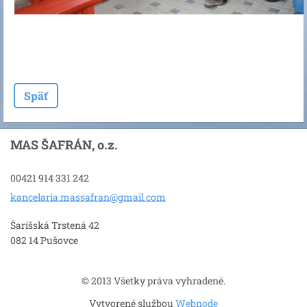
Späť
MAS ŠAFRÁN, o.z.
00421 914 331 242
kancelar
ia.massa
fran@gma
il.com
Šarišská Trstená 42
082 14 Pušovce
© 2013 Všetky práva vyhradené.
Vytvorené službou
Webnode